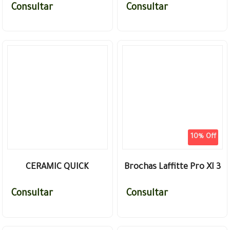
Consultar
Consultar
Neutralizador 142gr
PEPINO Y MELON
10% Off
CERAMIC QUICK
Brochas Laffitte Pro Xl 3
DETAILER SONAX
Piezas Cabezales
Consultar
Consultar
XTREME LIMPIEZA Y
Intercambiables X10
PROTECCION
UND