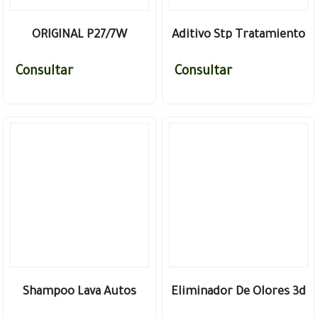
ORIGINAL P27/7W
Aditivo Stp Tratamiento
De Aceite(lata) 300ml
Consultar
Consultar
Shampoo Lava Autos
Eliminador De Olores 3d
Vintex 5 litros PH neutro
Odor Eliminator